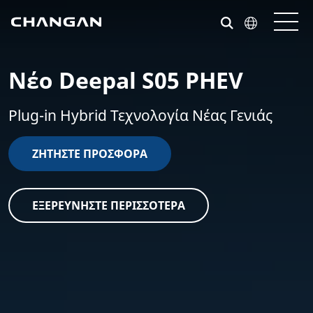
Skip to main content
Νέο Deepal S05 PHEV
Plug-in Hybrid Τεχνολογία Νέας Γενιάς
ΖΗΤΗΣΤΕ ΠΡΟΣΦΟΡΆ
ΕΞΕΡΕΥΝΉΣΤΕ ΠΕΡΙΣΣΌΤΕΡΑ