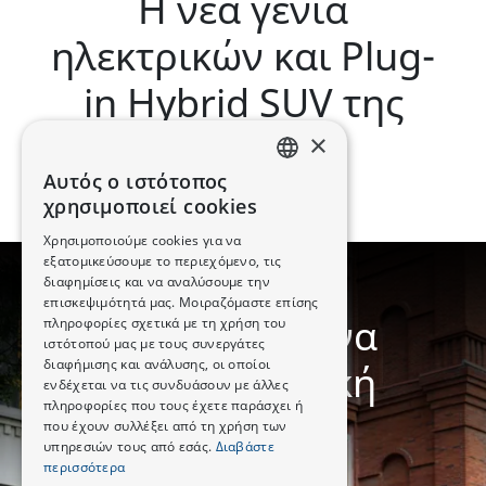
Η νέα γενιά
ηλεκτρικών και Plug-
in Hybrid SUV της
CHANGAN
×
Αυτός ο ιστότοπος
GREEK
χρησιμοποιεί cookies
ENGLISH
Χρησιμοποιούμε cookies για να
εξατομικεύσουμε το περιεχόμενο, τις
διαφημίσεις και να αναλύσουμε την
DESIGN
επισκεψιμότητά μας. Μοιραζόμαστε επίσης
Κατασκευασμένα
πληροφορίες σχετικά με τη χρήση του
ιστότοπού μας με τους συνεργάτες
διαφήμισης και ανάλυσης, οι οποίοι
για Απολαυστική
ενδέχεται να τις συνδυάσουν με άλλες
πληροφορίες που τους έχετε παράσχει ή
Οδήγηση
που έχουν συλλέξει από τη χρήση των
υπηρεσιών τους από εσάς.
Διαβάστε
περισσότερα
Ευρωπαϊκό design με έξυπνες λεπτομέρειες