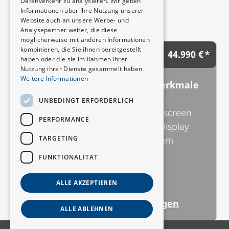
Datenverkehr zu analysieren. Wir geben
Informationen über Ihre Nutzung unserer
Website auch an unsere Werbe- und
Konfiguration
Analysepartner weiter, die diese
möglicherweise mit anderen Informationen
kombinieren, die Sie ihnen bereitgestellt
44.990 €
STANDARD (DEEPAL S07)
haben oder die sie im Rahmen Ihrer
Nutzung ihrer Dienste gesammelt haben.
Weitere Informationen
Wichtigste Ausstattungsmerkmale
19-Zoll-Räder
UNBEDINGT ERFORDERLICH
Schwenkbarer 15,6-Zoll-Touchscreen
PERFORMANCE
Augmented Reality-Head-up-Display
TARGETING
Panoramadach mit elektrischem
Sonnenschutz
FUNKTIONALITÄT
Intelligenter Sprachassistent
Gestenerkennung
ALLE AKZEPTIEREN
Alle Hauptmerkmale anzeigen
ALLE ABLEHNEN