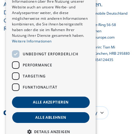
Informationen über Ihre Nutzung unserer
AGB
vorbehalten.
Website auch an unsere Werbe- und
Datenschutzerklärung
Analysepartner weiter, die diese
Changan Automobile Deutschland
GmbH
möglicherweise mit anderen Informationen
Cookies
kombinieren, die Sie ihnen bereitgestellt
Georg-Brauchle-Ring 56-58
REACH-Konformität
haben oder die sie im Rahmen Ihrer
D-80992 München
Nutzung ihrer Dienste gesammelt haben.
info@changaneurope.com
Weitere Informationen
Geschäftsführerin: Tian Mi
Amtsgericht München, HRB 295880
UNBEDINGT ERFORDERLICH
Ust-ID-Nr.: DE454124435
PERFORMANCE
TARGETING
FUNKTIONALITÄT
ALLE AKZEPTIEREN
Germany
ALLE ABLEHNEN
DETAILS ANZEIGEN