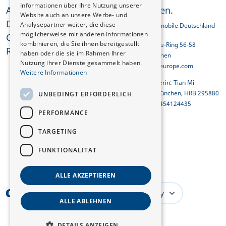
Informationen über Ihre Nutzung unserer
AGB
vorbehalten.
Website auch an unsere Werbe- und
Datenschutzerklärung
Analysepartner weiter, die diese
Changan Automobile Deutschland
möglicherweise mit anderen Informationen
GmbH
Cookies
kombinieren, die Sie ihnen bereitgestellt
Georg-Brauchle-Ring 56-58
REACH-Konformität
haben oder die sie im Rahmen Ihrer
D-80992 München
Nutzung ihrer Dienste gesammelt haben.
info@changaneurope.com
Weitere Informationen
Geschäftsführerin: Tian Mi
Amtsgericht München, HRB 295880
UNBEDINGT ERFORDERLICH
Ust-ID-Nr.: DE454124435
PERFORMANCE
TARGETING
FUNKTIONALITÄT
ALLE AKZEPTIEREN
Germany
ALLE ABLEHNEN
DETAILS ANZEIGEN