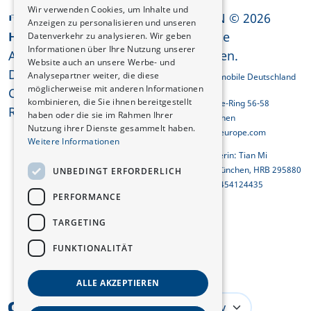
Wir verwenden Cookies, um Inhalte und
CHANGAN © 2026
Rechtliche
Anzeigen zu personalisieren und unseren
Alle Rechte
Datenverkehr zu analysieren. Wir geben
Hinweise
Informationen über Ihre Nutzung unserer
AGB
vorbehalten.
Website auch an unsere Werbe- und
Datenschutzerklärung
Analysepartner weiter, die diese
Changan Automobile Deutschland
GmbH
möglicherweise mit anderen Informationen
Cookies
kombinieren, die Sie ihnen bereitgestellt
Georg-Brauchle-Ring 56-58
REACH-Konformität
haben oder die sie im Rahmen Ihrer
D-80992 München
Nutzung ihrer Dienste gesammelt haben.
info@changaneurope.com
Weitere Informationen
Geschäftsführerin: Tian Mi
Amtsgericht München, HRB 295880
UNBEDINGT ERFORDERLICH
Ust-ID-Nr.: DE454124435
PERFORMANCE
TARGETING
FUNKTIONALITÄT
ALLE AKZEPTIEREN
Germany