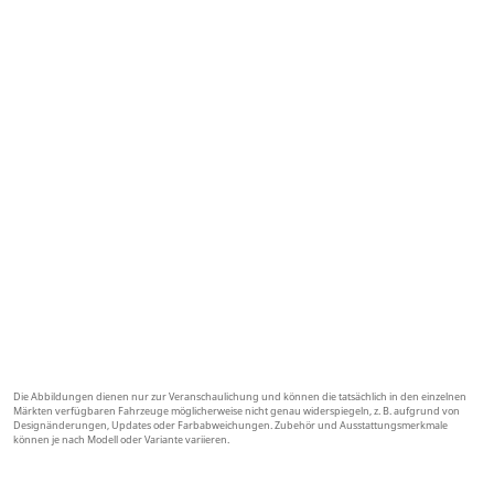
Wenn Sie Interesse haben, Changan-
Händler in Deutschland zu werden und
die oben genannten Kriterien erfüllen,
freuen wir uns über Ihre
Kontaktaufnahme unter:
dedealerapplications@changaneurope.co
m
Die Abbildungen dienen nur zur Veranschaulichung und können die tatsächlich in den einzelnen
Märkten verfügbaren Fahrzeuge möglicherweise nicht genau widerspiegeln, z. B. aufgrund von
Designänderungen, Updates oder Farbabweichungen. Zubehör und Ausstattungsmerkmale
können je nach Modell oder Variante variieren.