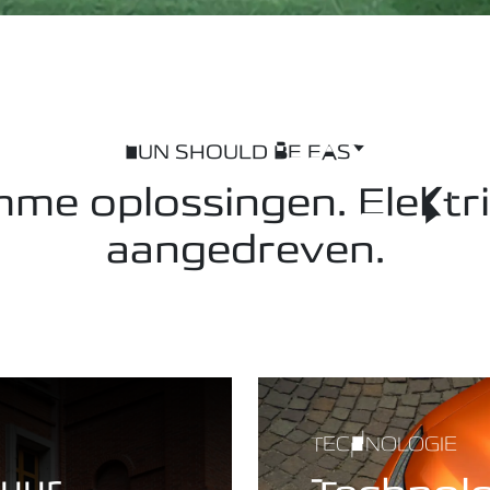
FUN SHOULD BE EASY
mme oplossingen. Elektr
aangedreven.
TECHNOLOGIE
uur