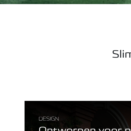
Sli
DESIGN
Ontworpen voor p