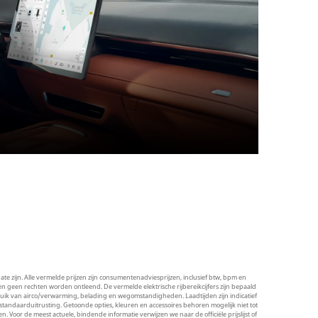
te zijn. Alle vermelde prijzen zijn consumentenadviesprijzen, inclusief btw, bpm en
geen rechten worden ontleend. De vermelde elektrische rijbereikcijfers zijn bepaald
ebruik van airco/verwarming, belading en wegomstandigheden. Laadtijden zijn indicatief
standaarduitrusting. Getoonde opties, kleuren en accessoires behoren mogelijk niet tot
oor de meest actuele, bindende informatie verwijzen we naar de officiële prijslijst of