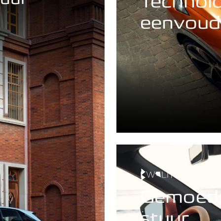
Technolo
eenvoud
KWALITEIT
Gemoeds
stuur