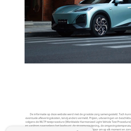
De informatie op deze website werd met de grootste zorg samengesteld. Toch kunnen 
eventuele afleveringskosten, tenzij anders vermeld. Prijzen, uitvoeringen en besch
volgens de WLTP-testprocedure (Worldwide Harmonized Light Vehicle Test Procedure). He
en variëren naargelang het laadpunt, de stroomvoorziening, de omgevingstemperatuur en
de standaardconfiguratie. We behouden ons het recht voor om op elk moment en zonder v