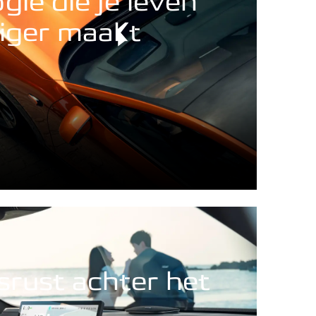
gie die je leven
iger maakt
rust achter het