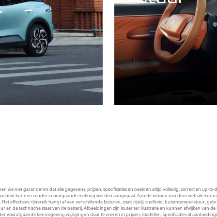
we niet garanderen dat alle gegevens, prijzen, specificaties en beelden altijd volledig, correct en up-to-da
ikbaarheid kunnen zonder voorafgaande melding worden aangepast. Aan de inhoud van deze website kunnen 
t effectieve rijbereik hangt af van verschillende factoren, zoals rijstijl, snelheid, buitentemperatuur, g
 de technische staat van de batterij. Afbeeldingen zijn louter ter illustratie en kunnen afwijken van de 
oorafgaande kennisgeving wijzigingen door te voeren in prijzen, modellen, specificaties of aanbiedingen. V