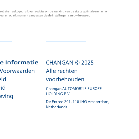
site maakt gebruik van cookies om de werking van de site te optimaliseren en om
orkeuren op elk moment aanpassen via de instellingen van uw browser.
CHANGAN © 2025
he Informatie
Voorwaarden
Alle rechten
eid
voorbehouden
id
Changan AUTOMOBILE EUROPE
HOLDING B.V.
eving
De Entree 201, 1101HG Amsterdam,
Netherlands