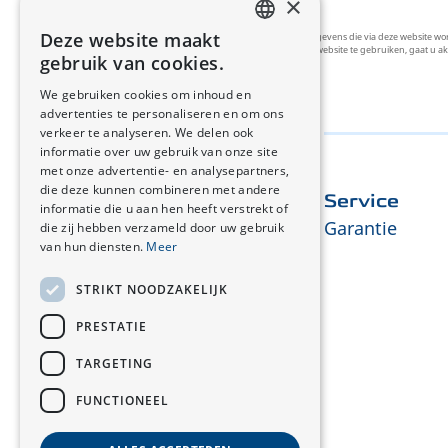
×
Deze website maakt
We hechten veel belang aan uw privacy. Persoonsgegevens die via deze website w
DUTCH
statistieken te verzamelen. Door onze website te gebruiken, gaat u 
gebruik van cookies.
FRENCH
We gebruiken cookies om inhoud en
advertenties te personaliseren en om ons
verkeer te analyseren. We delen ook
informatie over uw gebruik van onze site
met onze advertentie- en analysepartners,
die deze kunnen combineren met andere
Ontdek Changan
Service
informatie die u aan hen heeft verstrekt of
Over Ons
Garantie
die zij hebben verzameld door uw gebruik
van hun diensten.
Meer
STRIKT NOODZAKELIJK
PRESTATIE
TARGETING
FUNCTIONEEL