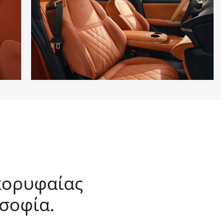
κορυφαίας
σοφία.