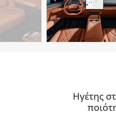
Ηγέτης σ
ποιότ