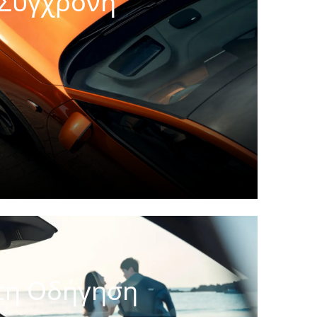
 Σύγχρονη
τικά σχεδιασμένα να κάνουν την
 διαισθητική, συνδεδεμένη και
τη Οδήγηση