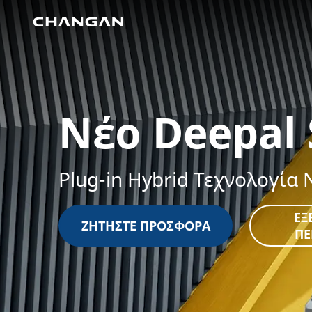
Skip to main content
Νέο Deepal
Plug-in Hybrid Τεχνολογία 
ΕΞ
ΖΗΤΗΣΤΕ ΠΡΟΣΦΟΡΆ
ΠΕ