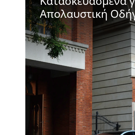
Κατασκευασμένα γ
Απολαυστική Οδή
Ευρωπαϊκό design με έξυπνες λεπτομέρειες 
καινοτομίες για συναρπαστική και απροβλημ