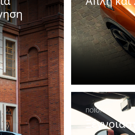
ια
Απλή και
γηση
Έξυπνα χαρακτηρισ
εμπειρία οδήγησης
και πρακτικές
χωρίς άγχος.
άτιστη οδήγηση.
ΠΟΙΟΤΗΤΑ
Ξέγνοιασ