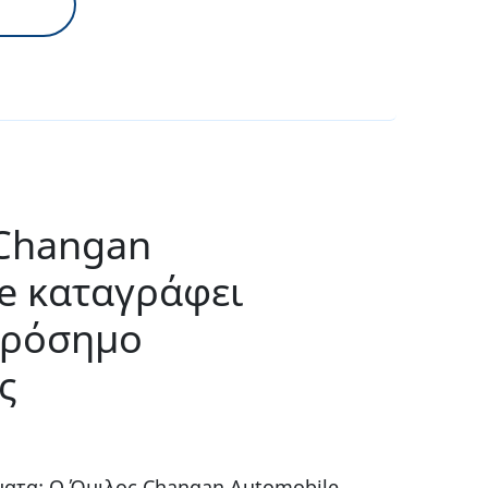
Changan
e καταγράφει
ορόσημο
ς
ματα: Ο Όμιλος Changan Automobile