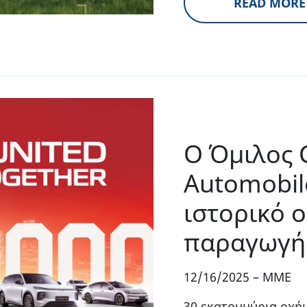
READ MORE
Ο Όμιλος 
Automobil
ιστορικό 
παραγωγή
12/16/2025
–
MME
30 εκατομμύρια οχή