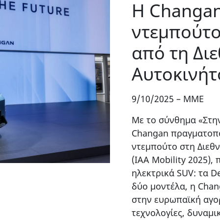
Η Changan
ντεμπούτο
από τη Δι
Αυτοκινήτ
9/10/2025
–
MME
Με το σύνθημα «Στην
Changan πραγματοπο
ντεμπούτο στη Διεθ
(IAA Mobility 2025),
ηλεκτρικά SUV: τα De
δύο μοντέλα, η Chan
στην ευρωπαϊκή αγ
τεχνολογίες, δυναμι