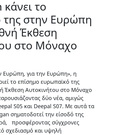
 κάνει το
 της στην Ευρώπη
εθνή Έκθεση
ου στο Μόναχο
 Ευρώπη, για την Ευρώπη», η
ιεί το επίσημο ευρωπαϊκό της
νή Έκθεση Αυτοκινήτου στο Μόναχο
 παρουσιάζοντας δύο νέα, αμιγώς
epal S05 και Deepal S07. Με αυτά τα
gan σηματοδοτεί την είσοδό της
ορά, προσφέροντας σύγχρονες
κό σχεδιασμό και υψηλή