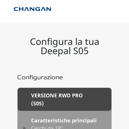
Skip to main content
Configura la tua
Deepal S05
Configurazione
VERSIONE RWD PRO
(S05)
Caratteristiche principali
Cerchi da 18’’