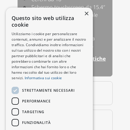
Schermo touchscreen da 15.4″
×
Sistema di assistenza vocale
Questo sito web utilizza
intelligente
cookie
Finestrini senza cornice
Utilizziamo i cookie per personalizzare
Controllo automatico della
contenuti, annunci e per analizzare il nostro
traffico. Condividiamo inoltre informazioni
velocità adattivo integrato
sul tuo utilizzo del nostro sito con i nostri
partner pubblicitari e di analisi che
Vedi tutte le caratteristiche
potrebbero combinarle con altre
principali
informazioni che hai fornito loro o che
hanno raccolto dal tuo utilizzo dei loro
servizi.
Informativa sui cookie
VERSIONE RWD MAX
STRETTAMENTE NECESSARI
(S05)
PERFORMANCE
TARGETING
VERSIONE 4WD MAX
FUNZIONALITÀ
(S05)