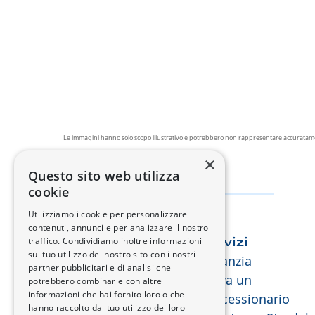
Le immagini hanno solo scopo illustrativo e potrebbero non rappresentare accuratamente 
×
Questo sito web utilizza
cookie
Utilizziamo i cookie per personalizzare
contenuti, annunci e per analizzare il nostro
traffico. Condividiamo inoltre informazioni
Esplora Changan
Servizi
sul tuo utilizzo del nostro sito con i nostri
Chi siamo
Garanzia
partner pubblicitari e di analisi che
e-Technology
Trova un
potrebbero combinarle con altre
informazioni che hai fornito loro o che
Design
concessionario
hanno raccolto dal tuo utilizzo dei loro