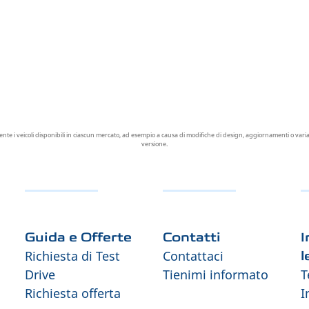
i veicoli disponibili in ciascun mercato, ad esempio a causa di modifiche di design, aggiornamenti o variazi
versione.
Guida e Offerte
Contatti
I
Richiesta di Test
Contattaci
l
Drive
Tienimi informato
T
Richiesta offerta
I