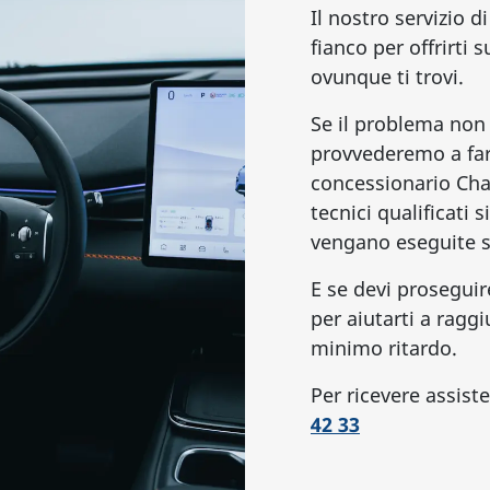
Il nostro servizio d
fianco per offrirti
ovunque ti trovi.
Se il problema non 
provvederemo a far 
concessionario Cha
tecnici qualificati 
vengano eseguite se
E se devi proseguire
per aiutarti a ragg
minimo ritardo.
Per ricevere assis
42 33