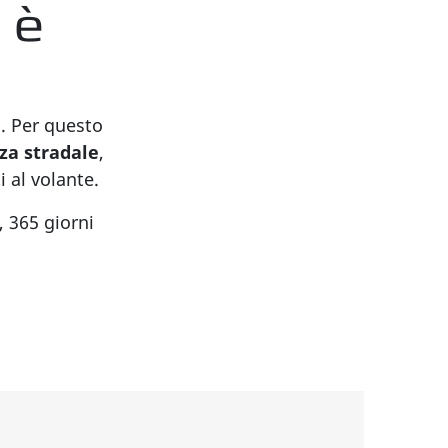
 è
a. Per questo
za stradale
,
 al volante.
, 365 giorni