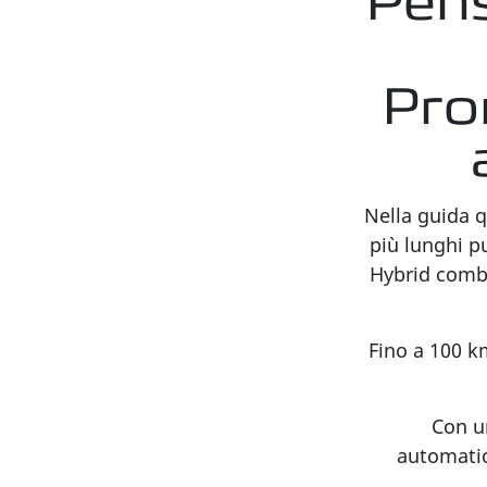
Pens
Pro
Nella guida q
più lunghi p
Hybrid combi
Fino a 100 km
Con u
automatic