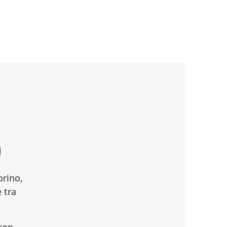
O
orino,
 tra
 con