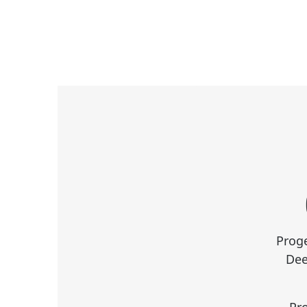
Proge
Dee
Pro