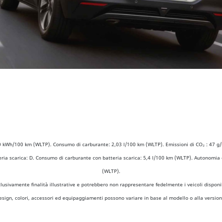
0 kWh/100 km (WLTP). Consumo di carburante: 2,03 l/100 km (WLTP). Emissioni di CO₂ : 47 g/
eria scarica: D. Consumo di carburante con batteria scarica: 5,4 l/100 km (WLTP). Autonomia e
(WLTP).
usivamente finalità illustrative e potrebbero non rappresentare fedelmente i veicoli disponibi
esign, colori, accessori ed equipaggiamenti possono variare in base al modello o alla version