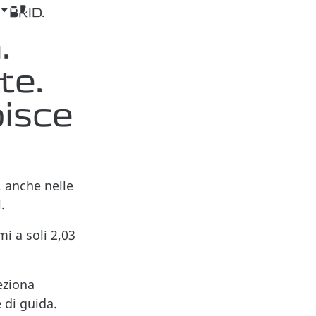
YBRID.
.
te.
isce
 anche nelle
.
i a soli 2,03
eziona
 di guida.