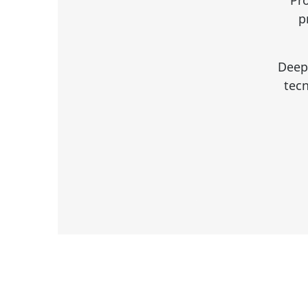
p
Deepa
tecn