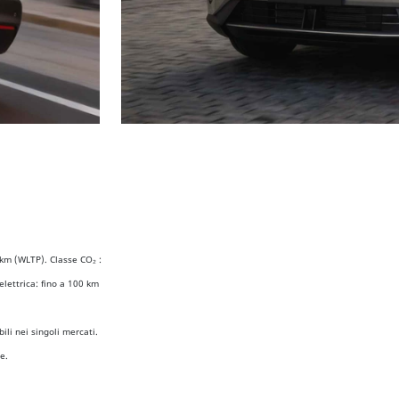
km (WLTP). Classe CO₂ :
lettrica: fino a 100 km
li nei singoli mercati.
e.