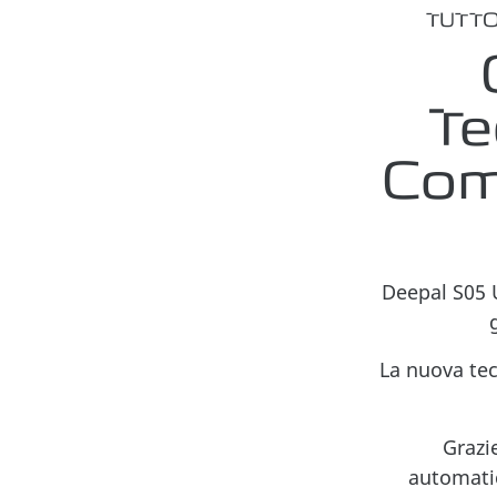
TUTTO
Te
Com
Deepal S05 
La nuova tec
Grazi
automatic