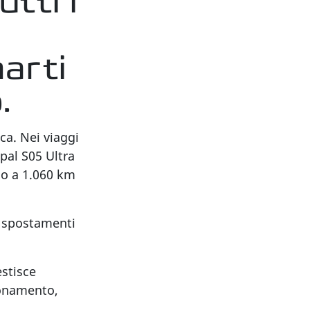
tti i
arti
.
ca. Nei viaggi
pal S05 Ultra
no a 1.060 km
li spostamenti
.
stisce
ionamento,