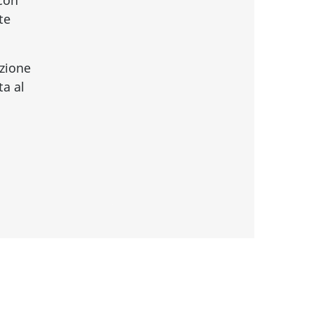
te
azione
ta al