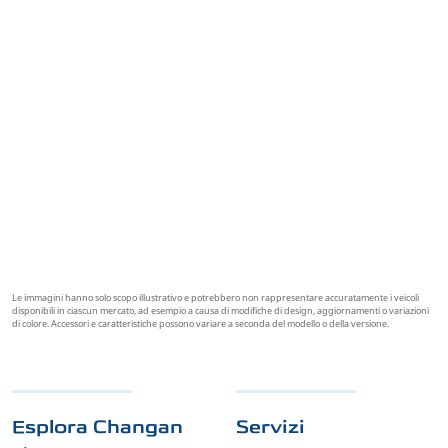
prodotto, centralità dei dipendenti,
allineamento ai valori e focus
sull’efficienza. Ci impegniamo a fornire
soluzioni automobilistiche intelligenti
e pronte per il futuro.
Le immagini hanno solo scopo illustrativo e potrebbero non rappresentare accuratamente i veicoli
disponibili in ciascun mercato, ad esempio a causa di modifiche di design, aggiornamenti o variazioni
di colore. Accessori e caratteristiche possono variare a seconda del modello o della versione.
Esplora Changan
Servizi