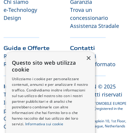
Chi siamo
Garanzia
e-Technology
Trova un
Design
concessionario
Assistenza Stradale
Guida e Offerte
Contatti
Richiesta di Test Drive
Contattaci
×
Questo sito web utilizza
Richiesta offerta
Tienimi informato
cookie
Utilizziamo i cookie per personalizzare
contenuti, annunci e per analizzare il nostro
CHANGAN © 2025
Informazioni legali
traffico. Condividiamo inoltre informazioni
Termini e condizioni
Tutti i diritti riservati
sul tuo utilizzo del nostro sito con i nostri
Informativa sulla
partner pubblicitari e di analisi che
CHANGAN AUTOMOBILE EUROPE
potrebbero combinarle con altre
HOLDING B.V. (registered in the
privacy
informazioni che hai fornito loro o che
Netherlands)
Cookie
hanno raccolto dal tuo utilizzo dei loro
Koningin Julianaplein 10, 1st Floor,
servizi.
Informativa sui cookie
Conformità REACH
2595 AA The Hague, Netherlands