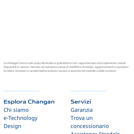
batteria di 8 anni
(o 200.000 km). Vedere
limitazioni e/o esclusioni sul sito web.
Le immagini hanno solo scopo illustrativo e potrebbero non rappresentare accuratamente i veicoli
disponibili in ciascun mercato, ad esempio a causa di modifiche di design, aggiornamenti o variazioni
di colore. Accessori e caratteristiche possono variare a seconda del modello o della versione.
Esplora Changan
Servizi
Chi siamo
Garanzia
e-Technology
Trova un
Design
concessionario
Assistenza Stradale