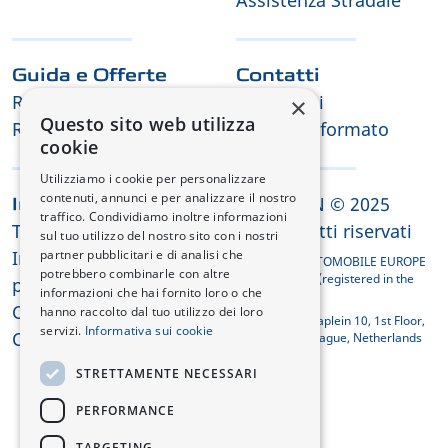
Guida e Offerte
Contatti
Richiesta di Test Drive
Contattaci
×
Questo sito web utilizza
Richiesta offerta
Tienimi informato
cookie
Utilizziamo i cookie per personalizzare
contenuti, annunci e per analizzare il nostro
CHANGAN © 2025
Informazioni legali
traffico. Condividiamo inoltre informazioni
Termini e condizioni
Tutti i diritti riservati
sul tuo utilizzo del nostro sito con i nostri
Informativa sulla
partner pubblicitari e di analisi che
CHANGAN AUTOMOBILE EUROPE
potrebbero combinarle con altre
HOLDING B.V. (registered in the
privacy
informazioni che hai fornito loro o che
Netherlands)
Cookie
hanno raccolto dal tuo utilizzo dei loro
Koningin Julianaplein 10, 1st Floor,
servizi.
Informativa sui cookie
Conformità REACH
2595 AA The Hague, Netherlands
STRETTAMENTE NECESSARI
PERFORMANCE
TARGETING