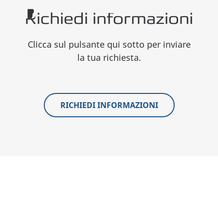
Richiedi informazioni
Clicca sul pulsante qui sotto per inviare
la tua richiesta.
RICHIEDI INFORMAZIONI
Sosteniamo la nostra qualità con una
garanzia sul veicolo di 7 anni
(o 160.000
chilometri) ed una
garanzia sulla