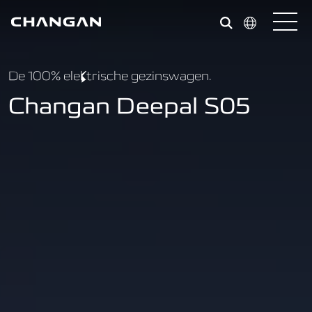
Skip to main content
De 100% elektrische gezinswagen.
Changan Deepal S05