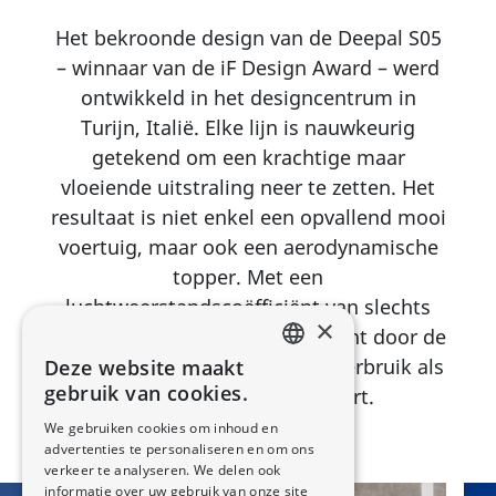
Het bekroonde design van de Deepal S05
– winnaar van de iF Design Award – werd
ontwikkeld in het designcentrum in
Turijn, Italië. Elke lijn is nauwkeurig
getekend om een krachtige maar
vloeiende uitstraling neer te zetten. Het
resultaat is niet enkel een opvallend mooi
voertuig, maar ook een aerodynamische
topper. Met een
luchtweerstandscoëfficiënt van slechts
×
0,25 snijdt de Deepal S05 efficiënt door de
rijwind, wat zowel het energieverbruik als
Deze website maakt
DUTCH
gebruik van cookies.
het rijbereik optimaliseert.
FRENCH
We gebruiken cookies om inhoud en
advertenties te personaliseren en om ons
verkeer te analyseren. We delen ook
informatie over uw gebruik van onze site