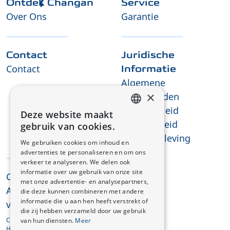
Ontdek Changan
Service
Over Ons
Garantie
Contact
Juridische
Contact
Informatie
Algemene
×
Voorwaarden
Privacybeleid
Deze website maakt
DUTCH
Cookiebeleid
gebruik van cookies.
REACH-naleving
FRENCH
We gebruiken cookies om inhoud en
advertenties te personaliseren en om ons
verkeer te analyseren. We delen ook
informatie over uw gebruik van onze site
CHANGAN © 2025
met onze advertentie- en analysepartners,
Alle rechten
die deze kunnen combineren met andere
informatie die u aan hen heeft verstrekt of
voorbehouden
die zij hebben verzameld door uw gebruik
Changan AUTOMOBILE EUROPE
van hun diensten.
Meer
HOLDING B.V.