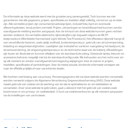
De informatie op deze website werd met de grootste zorg samengesteld. Toch kunnen we niet
garanderen dat alle gegevens, prijzen, specificaties en beelden altijd volledig, correct en up-to-date
zijn. Alle vermelde prijzen zijn consumentenadviesprijzen, inclusief btw, bpm en eventuele
afleveringskosten, tenzij anders vermeld. Prijzen, uitvoeringen en beschikbaarheid kunnen zonder
voorafgaande melding worden aangepast. Aan de inhoud van deze website kunnen geen rechten
worden ontleend. De vermelde elektrische rijbereikcijfers zijn bepaald volgens de WLTP-
testprocedure (Worldwide Harmonized Light Vehicle Test Procedure). Het effectieve rijbereik hangt af
van verschillende factoren, zoals rijstijl, snelheid, buitentemperatuur, gebruik van airco/verwarming,
belading en wegomstandigheden. Laadtijden zijn indicatief en variëren naargelang het laadpunt, de
stroomvoorziening, de omgevingstemperatuur en de technische staat van de batterij. Afbeeldingen
zijn louter ter illustratie en kunnen afwijken van de standaarduitrusting. Getoonde opties, kleuren en
accessoires behoren mogelijk niet tot de standaardconfiguratie. We behouden ons het recht voor om
op elk moment en zonder voorafgaande kennisgeving wijzigingen door te voeren in prijzen,
modellen, specificaties of aanbiedingen. Voor de meest actuele, bindende informatie verwijzen we
naar de officiële prijslijst of naar uw erkende dealer.
We hechten veel belang aan uw privacy. Persoonsgegevens die via deze website worden verzameld,
worden verwerkt volgens de Algemene Verordening Gegevensbescherming (AVG). Deze website
maakt gebruik van cookies om de werking van de site te optimaliseren en om statistieken te
verzamelen. Door onze website te gebruiken, gaat u akkoord met het gebruik van cookies zoals
beschreven in ons privacy- en cookiebeleid. U kunt uw cookievoorkeuren op elk moment aanpassen
via de instellingen van uw browser.