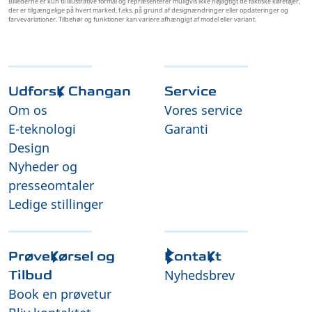
Billederne er kun til illustrative formål og repræsenterer muligvis ikke nøjagtigt de faktiske køretøjer,
der er tilgængelige på hvert marked, f.eks. på grund af designændringer eller opdateringer og
farvevariationer. Tilbehør og funktioner kan variere afhængigt af model eller variant.
Udforsk Changan
Service
Om os
Vores service
E-teknologi
Garanti
Design
Nyheder og
presseomtaler
Ledige stillinger
Prøvekørsel og
Kontakt
Nyhedsbrev
Tilbud
Book en prøvetur