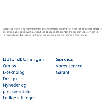
Billederne er kun til illustrative formål og repræsenterer muligvis ikke nøjagtigt de faktiske køretøjer,
der er tilgængelige på hvert marked, f.eks. på grund af designændringer eller opdateringer og
farvevariationer. Tilbehør og funktioner kan variere afhængigt af model eller variant.
Udforsk Changan
Service
Om os
Vores service
E-teknologi
Garanti
Design
Nyheder og
presseomtaler
Ledige stillinger