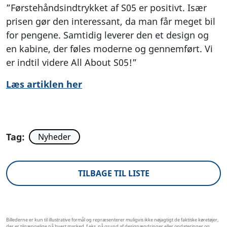
”Førstehåndsindtrykket af S05 er positivt. Især
prisen gør den interessant, da man får meget bil
for pengene. Samtidig leverer den et design og
en kabine, der føles moderne og gennemført. Vi
er indtil videre All About S05!”
Læs artiklen her
Tag:
Nyheder
TILBAGE TIL LISTE
Billederne er kun til illustrative formål og repræsenterer muligvis ikke nøjagtigt de faktiske køretøjer,
der er tilgængelige på hvert marked, f.eks. på grund af designændringer eller opdateringer og