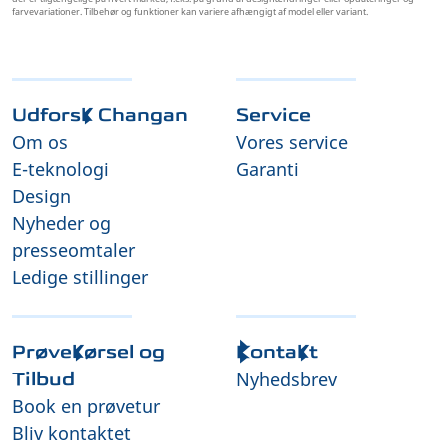
farvevariationer. Tilbehør og funktioner kan variere afhængigt af model eller variant.
Udforsk Changan
Service
Om os
Vores service
E-teknologi
Garanti
Design
Nyheder og
presseomtaler
Ledige stillinger
Prøvekørsel og
Kontakt
Nyhedsbrev
Tilbud
Book en prøvetur
Bliv kontaktet