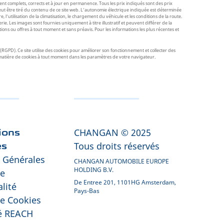
ent complets, corrects et à jour en permanence. Tous les prix indiqués sont des prix
peut être tiré du contenu de ce site web. L’autonomie électrique indiquée est déterminée
’utilisation de la climatisation, le chargement du véhicule et les conditions de la route.
ie. Les images sont fournies uniquement à titre illustratif et peuvent différer de la
ons ou offres à tout moment et sans préavis. Pour les informations les plus récentes et
GPD). Ce site utilise des cookies pour améliorer son fonctionnement et collecter des
 en matière de cookies à tout moment dans les paramètres de votre navigateur.
CHANGAN © 2025
ions
Tous droits réservés
es
 Générales
CHANGAN AUTOMOBILE EUROPE
HOLDING B.V.
de
De Entree 201, 1101HG Amsterdam,
lité
Pays-Bas
de Cookies
é REACH