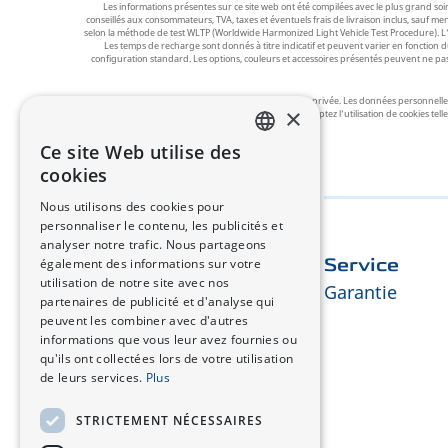
Les informations présentes sur ce site web ont été compilées avec le plus grand soi
conseillés aux consommateurs, TVA, taxes et éventuels frais de livraison inclus, sauf m
selon la méthode de test WLTP (Worldwide Harmonized Light Vehicle Test Procedure). L’auto
Les temps de recharge sont donnés à titre indicatif et peuvent varier en fonction du
configuration standard. Les options, couleurs et accessoires présentés peuvent ne pas 
Nous attachons une grande importance à votre vie privée. Les données personnelles c
×
statistiques. En utilisant notre site, vous acceptez l’utilisation de cookie
Ce site Web utilise des
FRENCH
cookies
GERMAN
Nous utilisons des cookies pour
personnaliser le contenu, les publicités et
analyser notre trafic. Nous partageons
également des informations sur votre
Découvrir Changan
Service
utilisation de notre site avec nos
À Propos de Nous
Garantie
partenaires de publicité et d'analyse qui
peuvent les combiner avec d'autres
informations que vous leur avez fournies ou
qu'ils ont collectées lors de votre utilisation
de leurs services.
Plus
STRICTEMENT NÉCESSAIRES