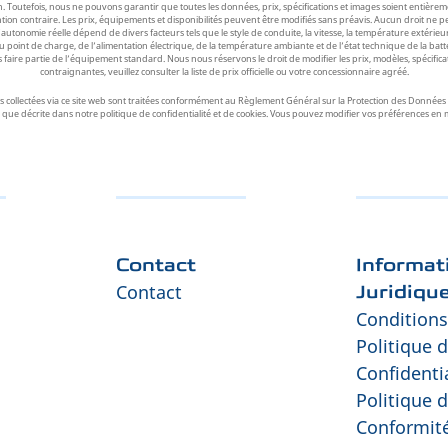
n. Toutefois, nous ne pouvons garantir que toutes les données, prix, spécifications et images soient entièrem
ention contraire. Les prix, équipements et disponibilités peuvent être modifiés sans préavis. Aucun droit ne 
nomie réelle dépend de divers facteurs tels que le style de conduite, la vitesse, la température extérieure, l
 point de charge, de l’alimentation électrique, de la température ambiante et de l’état technique de la batter
faire partie de l’équipement standard. Nous nous réservons le droit de modifier les prix, modèles, spécificati
contraignantes, veuillez consulter la liste de prix officielle ou votre concessionnaire agréé.
ollectées via ce site web sont traitées conformément au Règlement Général sur la Protection des Données (R
s telle que décrite dans notre politique de confidentialité et de cookies. Vous pouvez modifier vos préférences
Contact
Informat
Contact
Juridiqu
Conditions
Politique 
Confidentia
Politique 
Conformit