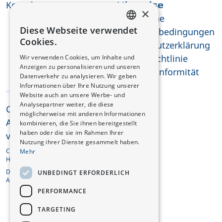
Kontakt
Hinweise
×
Allgemeine
Diese Webseite verwendet
Geschäftsbedingungen
FRENCH
Cookies.
Datenschutzerklärung
GERMAN
Cookie-Richtlinie
Wir verwenden Cookies, um Inhalte und
Anzeigen zu personalisieren und unseren
REACH-Konformität
Datenverkehr zu analysieren. Wir geben
Informationen über Ihre Nutzung unserer
Website auch an unsere Werbe- und
Analysepartner weiter, die diese
CHANGAN © 2025
möglicherweise mit anderen Informationen
Alle Rechte
kombinieren, die Sie ihnen bereitgestellt
haben oder die sie im Rahmen Ihrer
vorbehalten
Nutzung ihrer Dienste gesammelt haben.
CHANGAN AUTOMOBILE EUROPE
Mehr
HOLDING B.V.
De Entree 201, 1101HG
UNBEDINGT ERFORDERLICH
Amsterdam, Niederlande
PERFORMANCE
TARGETING