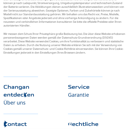
können je nach Ladepunkt, Stromversorgung, Umgebungstemperatur und technischem Zustand
der Batterie variieren. Die Abbildungen dienen ausschließlich Illustrationszwecken und können von
der Serienausstattung abweichen. Gezeigte Optionen, Farben und Zubehörteile können je nach
Modell nicht zur Standardausstattung gehören. Wir behalten uns das Recht vor, Preise, Modelle,
Spezifikationen oder Angebote jederzeit und ohne vorherige Ankündigung zu ändern. Für die
neuesten und verbindlichen Informationen konsultieren Sie bitte die offizielle Preisliste oder Ihren
autorisierten Händler.
Wir messen dem Schutz Ihrer Privatsphäre große Bedeutung bei. Die über diese Website erhobenen
personenbezogenen Daten werden gemäß der Datenschutz-Grundverordnung (DSGVO)
verarbeitet. Diese Website verwendet Cookies, um ihre Funktionalität zu verbessern und statistische
Daten zu erheben. Durch die Nutzung unserer Website erklären Sie sich mit der Verwendung von
Cookies gemäß unserer Datenschutz- und Cookie-Richtlinie einverstanden. Sie können Ihre Cookie-
Einstellungen jederzeit in den Einstellungen Ihres Browsers ändern.
Changan
Service
Garantie
entdecken
Über uns
Kontact
Rechtliche