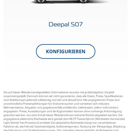
Deepal S07
KONFIGURIEREN
Die auf dieser Website bereitgestellten Informationen wurden mit größtmöglicher Sorgfalt
zusammengestellt. Dennoch können wir nicht garantieren, dass alle Daten, Preise, Spezifikationen
und Abbildungen jederzeit vollständig, korrekt und aktuell sind. Alle angegebenen Preise sind
unverbindliche Preisempfehlungen für Endverbraucher und verstehen sich inklusive
Mehrwertsteuer, Abgaben und gegebenenfalls anfallender Lieferkosten, sofern nicht anders
angegeben. Preise, Ausstattungen und Verfügbarkeiten können ohne vorherige Ankündigung
geändert werden. Aus dem Inhalt dieser Website können keinerlei Rechte abgeleitet werden. Die
angegebene elektrische Reichweite wird gemäß dem WLTP-Testverfahren (Worldwide Harmonized
Light Vehicle Test Procedure) ermittelt. Die tatsächliche Reichweite hängt von verschiedenen
Faktoren ab, wie Fahrstil, Geschwindigkeit, Außentemperatur, Nutzung der Klimaanlage, Beladung
des Fahrzeugs und Straßenbedingungen. Die Ladezeiten dienen lediglich als Richtwerte und