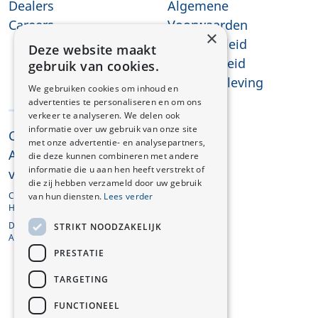
Dealers
Algemene
Careers
Voorwaarden
×
Privacybeleid
Deze website maakt
Cookiebeleid
gebruik van cookies.
REACH-naleving
We gebruiken cookies om inhoud en
advertenties te personaliseren en om ons
verkeer te analyseren. We delen ook
informatie over uw gebruik van onze site
CHANGAN © 2026
met onze advertentie- en analysepartners,
Alle rechten
die deze kunnen combineren met andere
informatie die u aan hen heeft verstrekt of
voorbehouden
die zij hebben verzameld door uw gebruik
CHANGAN AUTOMOBILE EUROPE
van hun diensten.
Lees verder
HOLDING B.V.
De Entree 201, 1101HG
STRIKT NOODZAKELIJK
Amsterdam, Netherlands
PRESTATIE
TARGETING
FUNCTIONEEL