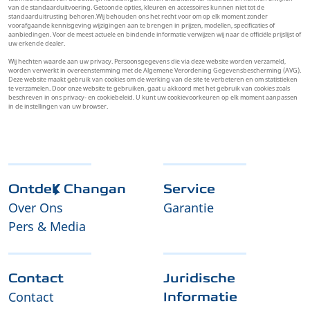
van de standaarduitvoering. Getoonde opties, kleuren en accessoires kunnen niet tot de
standaarduitrusting behoren.Wij behouden ons het recht voor om op elk moment zonder
voorafgaande kennisgeving wijzigingen aan te brengen in prijzen, modellen, specificaties of
aanbiedingen. Voor de meest actuele en bindende informatie verwijzen wij naar de officiële prijslijst of
uw erkende dealer.
Wij hechten waarde aan uw privacy. Persoonsgegevens die via deze website worden verzameld,
worden verwerkt in overeenstemming met de Algemene Verordening Gegevensbescherming (AVG).
Deze website maakt gebruik van cookies om de werking van de site te verbeteren en om statistieken
te verzamelen. Door onze website te gebruiken, gaat u akkoord met het gebruik van cookies zoals
beschreven in ons privacy- en cookiebeleid. U kunt uw cookievoorkeuren op elk moment aanpassen
in de instellingen van uw browser.
Ontdek Changan
Service
Over Ons
Garantie
Pers & Media
Contact
Juridische
Contact
Informatie