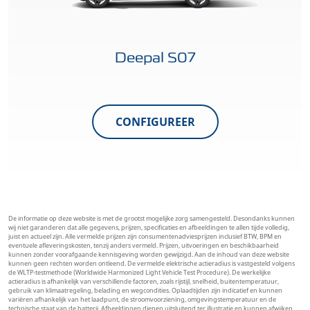
Deepal S07
CONFIGUREER
De informatie op deze website is met de grootst mogelijke zorg samengesteld. Desondanks kunnen
wij niet garanderen dat alle gegevens, prijzen, specificaties en afbeeldingen te allen tijde volledig,
juist en actueel zijn. Alle vermelde prijzen zijn consumentenadviesprijzen inclusief BTW, BPM en
eventuele afleveringskosten, tenzij anders vermeld. Prijzen, uitvoeringen en beschikbaarheid
kunnen zonder voorafgaande kennisgeving worden gewijzigd. Aan de inhoud van deze website
kunnen geen rechten worden ontleend. De vermelde elektrische actieradius is vastgesteld volgens
de WLTP-testmethode (Worldwide Harmonized Light Vehicle Test Procedure). De werkelijke
actieradius is afhankelijk van verschillende factoren, zoals rijstijl, snelheid, buitentemperatuur,
gebruik van klimaatregeling, belading en wegcondities. Oplaadtijden zijn indicatief en kunnen
variëren afhankelijk van het laadpunt, de stroomvoorziening, omgevingstemperatuur en de
technische staat van de batterij. Afbeeldingen dienen uitsluitend ter illustratie en kunnen afwijken