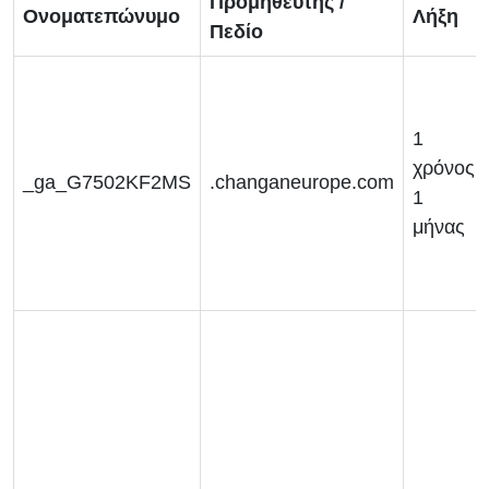
Προμηθευτής /
Ονοματεπώνυμο
Λήξη
Πεδίο
1
χρόνος
_ga_G7502KF2MS
.changaneurope.com
1
μήνας