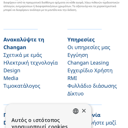
διαφέρουν από τα πραγματικά διαθέσιμα οχήματα σε κάθε αγορά, λόγω πιθανών σχεδιαστικών
αλλαγών, ενημερώσεων ή διαφοροποιήσεων χρωμάτων. Τα αξεσουάρ και τα χαρακτηριστικά
μπορεί να διαφέρουν ανάλογα με το μοντέλο και την έκδοση.
Ανακαλύψτε τη
Υπηρεσίες
Changan
Οι υπηρεσίες μας
Σχετικά με εμάς
Εγγύηση
Ηλεκτρική τεχνολογία
Changan Leasing
Design
Εγχειρίδιο Χρήστη
Media
RMI
Τιμοκατάλογος
Φυλλάδιο διάσωσης
Δίκτυο
×
Προσφορές και Test
Επικοινωνία
Αυτός ο ιστότοπος
Drive
Επικοινωνήστε μαζί
GREEK
χρησιμοποιεί cookies