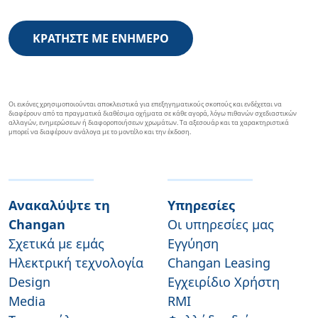
ΚΡΑΤΗΣΤΕ ΜΕ ΕΝΗΜΕΡΟ
Οι εικόνες χρησιμοποιούνται αποκλειστικά για επεξηγηματικούς σκοπούς και ενδέχεται να
διαφέρουν από τα πραγματικά διαθέσιμα οχήματα σε κάθε αγορά, λόγω πιθανών σχεδιαστικών
αλλαγών, ενημερώσεων ή διαφοροποιήσεων χρωμάτων. Τα αξεσουάρ και τα χαρακτηριστικά
μπορεί να διαφέρουν ανάλογα με το μοντέλο και την έκδοση.
Ανακαλύψτε τη
Υπηρεσίες
Changan
Οι υπηρεσίες μας
Σχετικά με εμάς
Εγγύηση
Ηλεκτρική τεχνολογία
Changan Leasing
Design
Εγχειρίδιο Χρήστη
Media
RMI