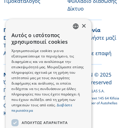
Τιμοκατάλογος
Φυλλάδιο διάσωσης
Δίκτυο
×
Προσφορές και Test
Επικοινωνία
Αυτός ο ιστότοπος
Drive
Επικοινωνήστε μαζί
GREEK
χρησιμοποιεί cookies
Test Drive
μας
ENGLISH
Χρησιμοποιούμε cookies για να
Αίτημα Προσφοράς
Μείνετε σε επαφή
εξατομικεύσουμε το περιεχόμενο, τις
διαφημίσεις και να αναλύσουμε την
επισκεψιμότητά μας. Μοιραζόμαστε επίσης
πληροφορίες σχετικά με τη χρήση του
Νομικά
CHANGAN © 2025
ιστότοπού μας με τους συνεργάτες
Όροι και
All rights reserved
διαφήμισης και ανάλυσης, οι οποίοι
ενδέχεται να τις συνδυάσουν με άλλες
Προϋποθέσεις
CHANGAN HELLAS S.A.
πληροφορίες που τους έχετε παράσχει ή
Πολιτική Απορρήτου
31, Viltanioti street 145 64 Kifisia
που έχουν συλλέξει από τη χρήση των
GREECE, Member of Autohellas
Cookies
υπηρεσιών τους από εσάς.
Διαβάστε
Group
περισσότερα
Κανονισμός REACH
ΑΠΟΛΎΤΩΣ ΑΠΑΡΑΊΤΗΤΑ