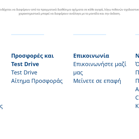
ι ενδέχεται να διαφέρουν από τα πραγματικά διαθέσιμα οχήματα σε κάθε αγορά, λόγω πιθανών σχεδιαστ
χαρακτηριστικά μπορεί να διαφέρουν ανάλογα με το μοντέλο και την έκδοση.
Προσφορές και
Επικοινωνία
Ν
Test Drive
Επικοινωνήστε μαζί
Ό
Test Drive
μας
Π
Αίτημα Προσφοράς
Μείνετε σε επαφή
Π
Α
C
ς
Κ