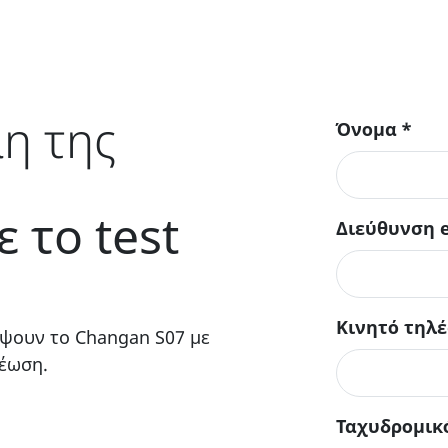
η της
Όνομα
*
 το test
Διεύθυνση 
Κινητό τηλ
ψουν το Changan S07 με
ρέωση.
Ταχυδρομικ