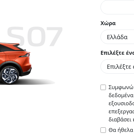
Χώρα
 S07
Επιλέξτε έ
Συμφωνώ 
δεδομένα
εξουσιοδο
επεξεργασ
διαβάσει
Θα ήθελα