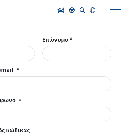
Επώνυμο
*
email
*
έφωνο
*
ός κώδικας