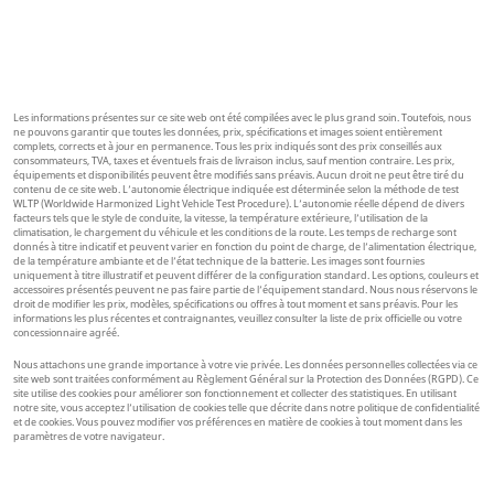
Les informations présentes sur ce site web ont été compilées avec le plus grand soin. Toutefois, nous
ne pouvons garantir que toutes les données, prix, spécifications et images soient entièrement
complets, corrects et à jour en permanence. Tous les prix indiqués sont des prix conseillés aux
consommateurs, TVA, taxes et éventuels frais de livraison inclus, sauf mention contraire. Les prix,
équipements et disponibilités peuvent être modifiés sans préavis. Aucun droit ne peut être tiré du
contenu de ce site web. L’autonomie électrique indiquée est déterminée selon la méthode de test
WLTP (Worldwide Harmonized Light Vehicle Test Procedure). L’autonomie réelle dépend de divers
facteurs tels que le style de conduite, la vitesse, la température extérieure, l’utilisation de la
climatisation, le chargement du véhicule et les conditions de la route. Les temps de recharge sont
donnés à titre indicatif et peuvent varier en fonction du point de charge, de l’alimentation électrique,
de la température ambiante et de l’état technique de la batterie. Les images sont fournies
uniquement à titre illustratif et peuvent différer de la configuration standard. Les options, couleurs et
accessoires présentés peuvent ne pas faire partie de l’équipement standard. Nous nous réservons le
droit de modifier les prix, modèles, spécifications ou offres à tout moment et sans préavis. Pour les
informations les plus récentes et contraignantes, veuillez consulter la liste de prix officielle ou votre
concessionnaire agréé.
Nous attachons une grande importance à votre vie privée. Les données personnelles collectées via ce
site web sont traitées conformément au Règlement Général sur la Protection des Données (RGPD). Ce
site utilise des cookies pour améliorer son fonctionnement et collecter des statistiques. En utilisant
notre site, vous acceptez l’utilisation de cookies telle que décrite dans notre politique de confidentialité
et de cookies. Vous pouvez modifier vos préférences en matière de cookies à tout moment dans les
paramètres de votre navigateur.