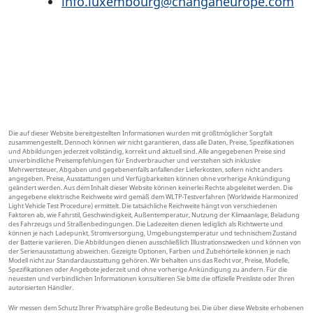
info.luxembourg@changaneurope.com
Die auf dieser Website bereitgestellten Informationen wurden mit größtmöglicher Sorgfalt
zusammengestellt. Dennoch können wir nicht garantieren, dass alle Daten, Preise, Spezifikationen
und Abbildungen jederzeit vollständig, korrekt und aktuell sind. Alle angegebenen Preise sind
unverbindliche Preisempfehlungen für Endverbraucher und verstehen sich inklusive
Mehrwertsteuer, Abgaben und gegebenenfalls anfallender Lieferkosten, sofern nicht anders
angegeben. Preise, Ausstattungen und Verfügbarkeiten können ohne vorherige Ankündigung
geändert werden. Aus dem Inhalt dieser Website können keinerlei Rechte abgeleitet werden. Die
angegebene elektrische Reichweite wird gemäß dem WLTP-Testverfahren (Worldwide Harmonized
Light Vehicle Test Procedure) ermittelt. Die tatsächliche Reichweite hängt von verschiedenen
Faktoren ab, wie Fahrstil, Geschwindigkeit, Außentemperatur, Nutzung der Klimaanlage, Beladung
des Fahrzeugs und Straßenbedingungen. Die Ladezeiten dienen lediglich als Richtwerte und
können je nach Ladepunkt, Stromversorgung, Umgebungstemperatur und technischem Zustand
der Batterie variieren. Die Abbildungen dienen ausschließlich Illustrationszwecken und können von
der Serienausstattung abweichen. Gezeigte Optionen, Farben und Zubehörteile können je nach
Modell nicht zur Standardausstattung gehören. Wir behalten uns das Recht vor, Preise, Modelle,
Spezifikationen oder Angebote jederzeit und ohne vorherige Ankündigung zu ändern. Für die
neuesten und verbindlichen Informationen konsultieren Sie bitte die offizielle Preisliste oder Ihren
autorisierten Händler.
Wir messen dem Schutz Ihrer Privatsphäre große Bedeutung bei. Die über diese Website erhobenen