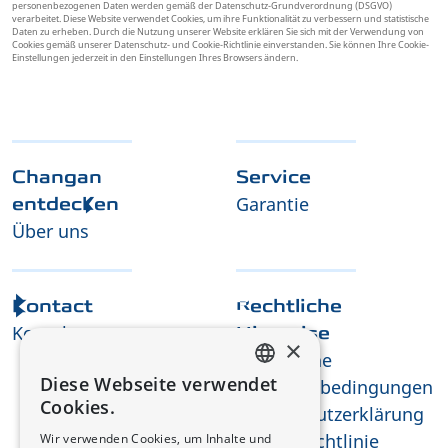
personenbezogenen Daten werden gemäß der Datenschutz-Grundverordnung (DSGVO)
verarbeitet. Diese Website verwendet Cookies, um ihre Funktionalität zu verbessern und statistische
Daten zu erheben. Durch die Nutzung unserer Website erklären Sie sich mit der Verwendung von
Cookies gemäß unserer Datenschutz- und Cookie-Richtlinie einverstanden. Sie können Ihre Cookie-
Einstellungen jederzeit in den Einstellungen Ihres Browsers ändern.
Changan
Service
Garantie
entdecken
Über uns
Kontact
Rechtliche
Kontakt
Hinweise
×
Allgemeine
Diese Webseite verwendet
Geschäftsbedingungen
FRENCH
Cookies.
Datenschutzerklärung
GERMAN
Cookie-Richtlinie
Wir verwenden Cookies, um Inhalte und