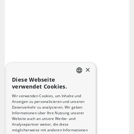
Ka
au
Hinweis:
Die Garantie beginnt mit dem Datum der
ersten Zulassung des Fahrzeugs im jeweiligen
Gebiet. Die Garantiezeit ist abhängig von der
Dauer oder der Kilometerleistung – je
nachdem, was zuerst eintritt.
SOH: State of Health (Batteriezustand)
×
Die Garantie gilt ausschließlich für
Diese Webseite
Fahrzeuge, die nicht gewerblich genutzt
FRENCH
verwendet Cookies.
werden.
GERMAN
Wir verwenden Cookies, um Inhalte und
Anzeigen zu personalisieren und unseren
Für weitere Details zur Garantie kontaktieren Sie
Datenverkehr zu analysieren. Wir geben
bitte Ihren lokalen Changan-Händler.
Informationen über Ihre Nutzung unserer
Website auch an unsere Werbe- und
Analysepartner weiter, die diese
möglicherweise mit anderen Informationen