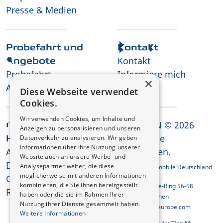
Presse & Medien
Probefahrt und
Kontakt
Kontakt
Angebote
Probefahrt
Informiere mich
×
Angebot anfordern
Karriere
Diese Webseite verwendet
Cookies.
Wir verwenden Cookies, um Inhalte und
CHANGAN © 2026
Rechtliche
Anzeigen zu personalisieren und unseren
Alle Rechte
Datenverkehr zu analysieren. Wir geben
Hinweise
Informationen über Ihre Nutzung unserer
AGB
vorbehalten.
Website auch an unsere Werbe- und
Datenschutzerklärung
Analysepartner weiter, die diese
Changan Automobile Deutschland
GmbH
möglicherweise mit anderen Informationen
Cookies
kombinieren, die Sie ihnen bereitgestellt
Georg-Brauchle-Ring 56-58
REACH-Konformität
haben oder die sie im Rahmen Ihrer
D-80992 München
Nutzung ihrer Dienste gesammelt haben.
info@changaneurope.com
Weitere Informationen