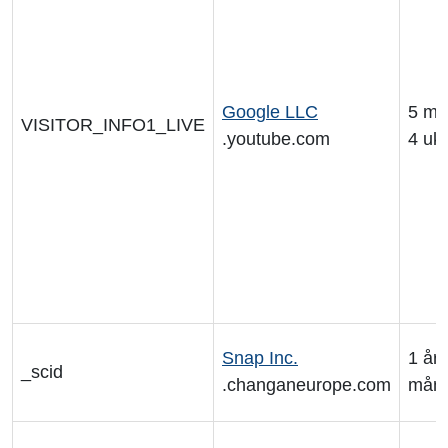
Google LLC
5 må
VISITOR_INFO1_LIVE
.youtube.com
4 uk
Snap Inc.
1 år 
_scid
.changaneurope.com
mån