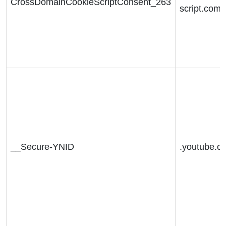
CrossDomainCookieScriptConsent_263
script.com
__Secure-YNID
.youtube.c