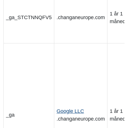
1 år 1
_ga_STCTNNQFV5
.changaneurope.com
måned
Google LLC
1 år 1
_ga
.changaneurope.com
måned