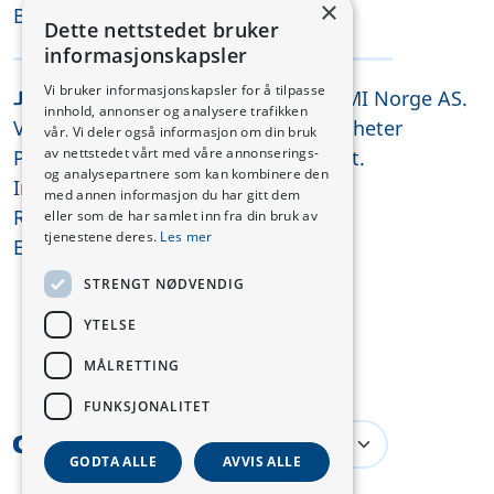
×
Be om tilbud
Dette nettstedet bruker
informasjonskapsler
Vi bruker informasjonskapsler for å tilpasse
© 2026 CMI Norge AS.
Juridisk
innhold, annonser og analysere trafikken
Vilkår og betingelser
Alle rettigheter
vår. Vi deler også informasjon om din bruk
av nettstedet vårt med våre annonserings-
Personvernerklæring
forbeholdt.
og analysepartnere som kan kombinere den
Informasjonskapsler
med annen informasjon du har gitt dem
REACH-samsvar
eller som de har samlet inn fra din bruk av
tjenestene deres.
Les mer
ESG
STRENGT NØDVENDIG
YTELSE
MÅLRETTING
FUNKSJONALITET
Norway
GODTA ALLE
AVVIS ALLE