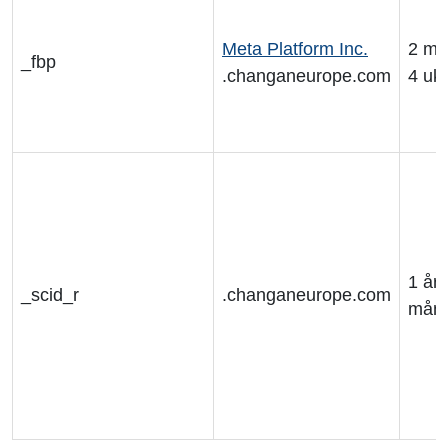
Meta Platform Inc.
2 må
_fbp
.changaneurope.com
4 uk
1 år 
_scid_r
.changaneurope.com
mån