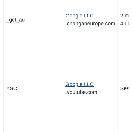
Google LLC
2 må
_gcl_au
.changaneurope.com
4 uk
Google LLC
YSC
Sesj
.youtube.com