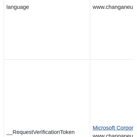
language
www.changaneur
Microsoft Corpora
__RequestVerificationToken
www.changaneur