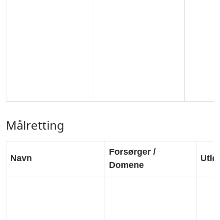
Målretting
Forsørger /
Navn
Utlø
Domene