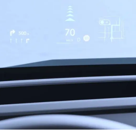
Foto: nærbilde av AR HUD (Head-Up Display) i Deepal S05