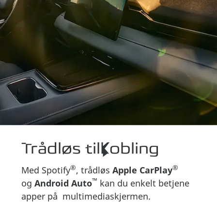
Foto: interiør i Deepal S05, med vindmøller i bakgrunn
Trådløs tilkobling
®
®
Med Spotify
, trådløs
Apple CarPlay
™
og
Android Auto
kan du enkelt betjene
apper på multimediaskjermen.