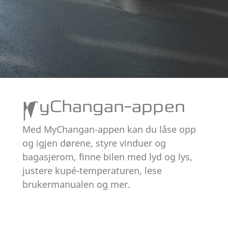
Foto: Kvinne nærmer seg Changan Deepal S05 i fargen
MyChangan-appen
Andromeda Blue i Oslos gater
Med MyChangan-appen kan du låse opp
og igjen dørene, styre vinduer og
bagasjerom, finne bilen med lyd og lys,
justere kupé-temperaturen, lese
brukermanualen og mer.