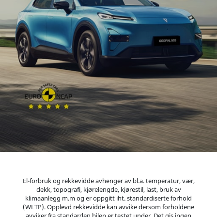
El-forbruk og rekkevidde avhenger av bl.a. temperatur, vær,
dekk, topografi, kjørelengde, kjørestil, last, bruk av
klimaanlegg m.m og er oppgitt iht. standardiserte forhold
(WLTP). Opplevd rekkevidde kan avvike dersom forholdene
avviker fra standarden bilen er testet under. Det gis ingen