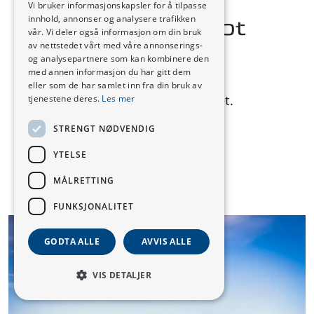
Vi bruker informasjonskapsler for å tilpasse
innhold, annonser og analysere trafikken
Nå har 1200 kjøpt
vår. Vi deler også informasjon om din bruk
prisbomben
av nettstedet vårt med våre annonserings-
og analysepartnere som kan kombinere den
med annen informasjon du har gitt dem
Vi tok en ny rekkeviddetest på
eller som de har samlet inn fra din bruk av
sommerføre, og ble ikke skuffet.
tjenestene deres.
Les mer
STRENGT NØDVENDIG
LES MER
YTELSE
MÅLRETTING
FUNKSJONALITET
GODTA ALLE
AVVIS ALLE
VIS DETALJER