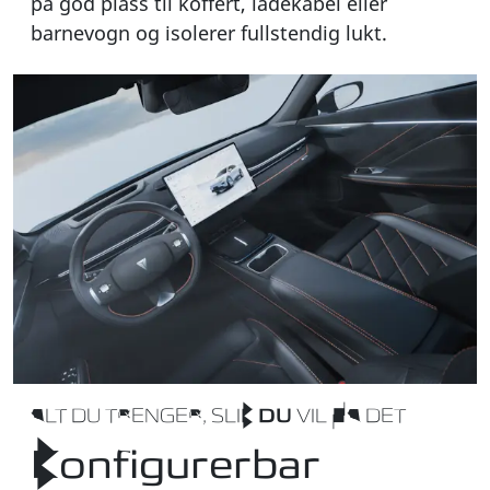
på god plass til koffert, ladekabel eller
barnevogn og isolerer fullstendig lukt.
ALT DU TRENGER, SLIK
DU
VIL HA DET
Konfigurerbar