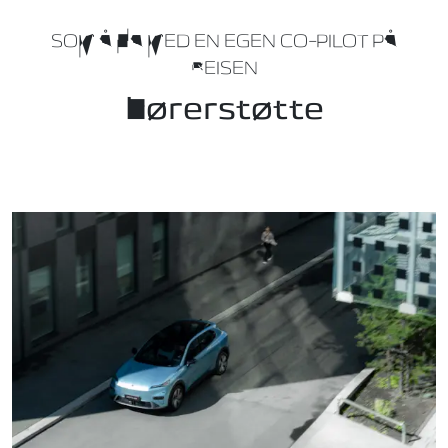
SOM Å HA MED EN EGEN CO-PILOT PÅ
REISEN
Førerstøtte