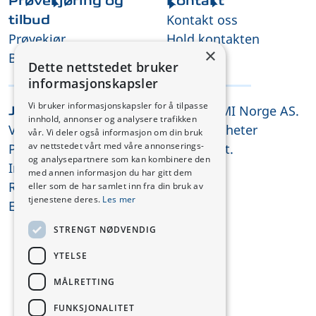
Prøvekjøring og
Kontakt
Kontakt oss
tilbud
Prøvekjør
Hold kontakten
×
Be om tilbud
Dette nettstedet bruker
informasjonskapsler
Vi bruker informasjonskapsler for å tilpasse
© 2026 CMI Norge AS.
Juridisk
innhold, annonser og analysere trafikken
Vilkår og betingelser
Alle rettigheter
vår. Vi deler også informasjon om din bruk
av nettstedet vårt med våre annonserings-
Personvernerklæring
forbeholdt.
og analysepartnere som kan kombinere den
Informasjonskapsler
med annen informasjon du har gitt dem
REACH-samsvar
eller som de har samlet inn fra din bruk av
tjenestene deres.
Les mer
ESG
STRENGT NØDVENDIG
YTELSE
MÅLRETTING
FUNKSJONALITET