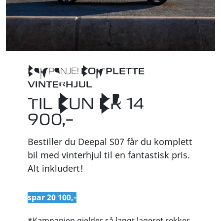
KAMPANJE!
KOMPLETTE
VINTERHJUL
TIL KUN KR 14
900,–
Bestiller du Deepal S07 får du komplett
bil med vinterhjul til en fantastisk pris.
Alt inkludert!
spar 20 100,-
*Kampanjen gjelder så langt lageret rekker.