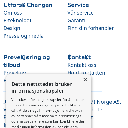
Utforsk Changan
Service
Om oss
Vår service
E-teknologi
Garanti
Design
Finn din forhandler
Presse og media
Prøvekjøring og
Kontakt
Kontakt oss
tilbud
Prøvekjør
Hold kontakten
×
Be om tilbud
Dette nettstedet bruker
informasjonskapsler
Vi bruker informasjonskapsler for å tilpasse
© 2026 CMI Norge AS.
Juridisk
innhold, annonser og analysere trafikken
Vilkår og betingelser
Alle rettigheter
vår. Vi deler også informasjon om din bruk
av nettstedet vårt med våre annonserings-
Personvernerklæring
forbeholdt.
og analysepartnere som kan kombinere den
Informasjonskapsler
med annen informasjon du har gitt dem