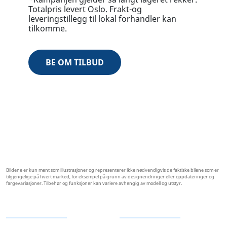
Totalpris levert Oslo. Frakt-og
leveringstillegg til lokal forhandler kan
tilkomme.
BE OM TILBUD
Bildene er kun ment som illustrasjoner og representerer ikke nødvendigvis de faktiske bilene som er
tilgjengelige på hvert marked, for eksempel på grunn av designendringer eller oppdateringer og
fargevariasjoner. Tilbehør og funksjoner kan variere avhengig av modell og utstyr.