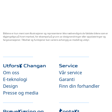
Bildene er kun ment som illustrasjoner og representerer ikke nødvendigvis de faktiske bilene som er
tilgjengelige på hvert marked, for eksempel på grunn av designendringer eller oppdateringer og
fargevariasjoner. Tilbehør og funksjoner kan variere avhengig av modell og utstyr.
Utforsk Changan
Service
Om oss
Vår service
E-teknologi
Garanti
Design
Finn din forhandler
Presse og media
Prøvekjøring og
Kontakt