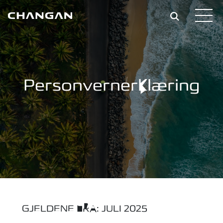
Skip to main content
Personvernerklæring
GJELDENE FRA: JULI 2025