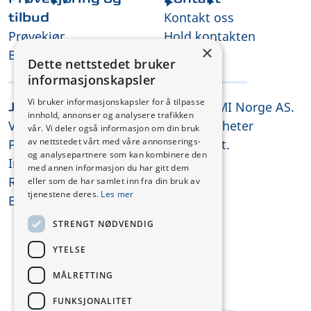
Kontakt oss
tilbud
Prøvekjør
Hold kontakten
×
Be om tilbud
Dette nettstedet bruker
informasjonskapsler
Vi bruker informasjonskapsler for å tilpasse
© 2026 CMI Norge AS.
Juridisk
innhold, annonser og analysere trafikken
Vilkår og betingelser
Alle rettigheter
vår. Vi deler også informasjon om din bruk
av nettstedet vårt med våre annonserings-
Personvernerklæring
forbeholdt.
og analysepartnere som kan kombinere den
Informasjonskapsler
med annen informasjon du har gitt dem
REACH-samsvar
eller som de har samlet inn fra din bruk av
tjenestene deres.
Les mer
ESG
STRENGT NØDVENDIG
YTELSE
MÅLRETTING
FUNKSJONALITET