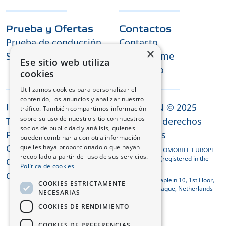
Prueba y Ofertas
Contactos
Prueba de conducción
Contacto
×
Solicitud de oferta
Mantenerme
Ese sitio web utiliza
informado
cookies
Utilizamos cookies para personalizar el
contenido, los anuncios y analizar nuestro
CHANGAN © 2025
Información legal
tráfico. También compartimos información
sobre su uso de nuestro sitio con nuestros
Términos y condiciones
Todos los derechos
socios de publicidad y análisis, quienes
Política de privacidad
reservados
pueden combinarla con otra información
Cookies
que les haya proporcionado o que hayan
CHANGAN AUTOMOBILE EUROPE
recopilado a partir del uso de sus servicios.
HOLDING B.V. (registered in the
Cumplimiento REACH
Política de cookies
Netherlands)
Guía de rescate
Koningin Julianaplein 10, 1st Floor,
COOKIES ESTRICTAMENTE
2595 AA The Hague, Netherlands
NECESARIAS
COOKIES DE RENDIMIENTO
COOKIES DE PREFERENCIAS