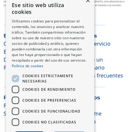
×
vehículos disponibles en cada mercado, por ejemplo, debido a cambios de diseño, actualizaciones o
Ese sitio web utiliza
variaciones de color. Los accesorios y equipamientos pueden variar según el modelo o la versión.
cookies
Utilizamos cookies para personalizar el
contenido, los anuncios y analizar nuestro
tráfico. También compartimos información
Explora Changan
Servicios
sobre su uso de nuestro sitio con nuestros
Quiénes somos
Nuestro servicio
socios de publicidad y análisis, quienes
pueden combinarla con otra información
E-technology
Garantía
que les haya proporcionado o que hayan
Diseño
Encuentre un
recopilado a partir del uso de sus servicios.
Política de cookies
Prensa y medios
concesionario
Preguntas frecuentes
COOKIES ESTRICTAMENTE
NECESARIAS
COOKIES DE RENDIMIENTO
Prueba y Ofertas
Contactos
COOKIES DE PREFERENCIAS
Prueba de conducción
Contacto
COOKIES DE FUNCIONALIDAD
Solicitud de oferta
Mantenerme
informado
COOKIES NO CLASIFICADAS