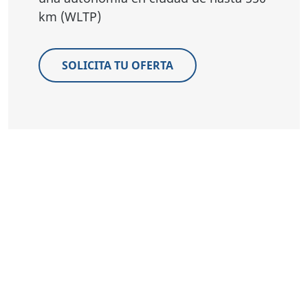
km (WLTP)
SOLICITA TU OFERTA
*Promoción para Deepal S05 Max 4x4 BEV.
Precio al contado
41.265€
.
Precio Financiando 34.090 €
. Promoción válida para
clientes particulares que financien a través de Open Bank, S.A.,
por un
importe mínimo de 21.500,00 €, a un plazo mínimo
de 72 meses y una permanencia mínima de 36 meses.
Financiación sujeta a estudio y aprobación por parte de la
entidad financiera. Oferta válida hasta el 31/08/2026.
Costes de