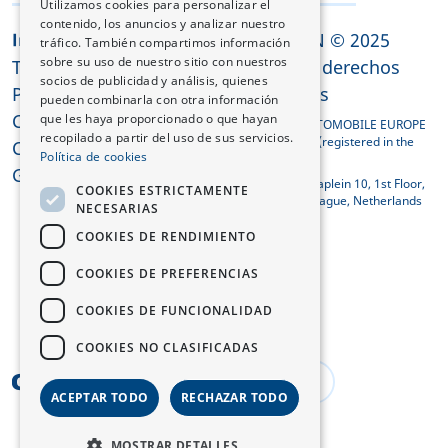
Utilizamos cookies para personalizar el
contenido, los anuncios y analizar nuestro
CHANGAN © 2025
Información legal
tráfico. También compartimos información
sobre su uso de nuestro sitio con nuestros
Términos y condiciones
Todos los derechos
socios de publicidad y análisis, quienes
Política de privacidad
reservados
pueden combinarla con otra información
Cookies
que les haya proporcionado o que hayan
CHANGAN AUTOMOBILE EUROPE
recopilado a partir del uso de sus servicios.
HOLDING B.V. (registered in the
Cumplimiento REACH
Política de cookies
Netherlands)
Guía de rescate
Koningin Julianaplein 10, 1st Floor,
COOKIES ESTRICTAMENTE
2595 AA The Hague, Netherlands
NECESARIAS
COOKIES DE RENDIMIENTO
COOKIES DE PREFERENCIAS
COOKIES DE FUNCIONALIDAD
COOKIES NO CLASIFICADAS
Spain
ACEPTAR TODO
RECHAZAR TODO
MOSTRAR DETALLES