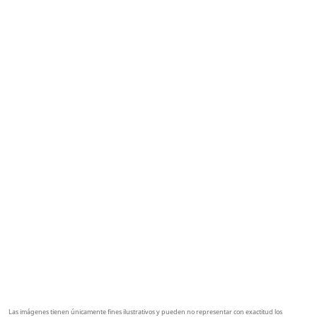
SOLICITUD DE INFORMACIÓN
Respaldamos nuestra calidad con una
garantía de
vehículo de 7
años
(o 160.000 km)
y una garantía de
batería de 8 años
(o 200.000 km). Consulta las limitaciones
y/o exclusiones en la página web.
Las imágenes tienen únicamente fines ilustrativos y pueden no representar con exactitud los