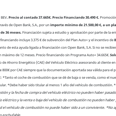
 BEV
. Precio al contado 37.665€. Precio Financiando 30.490 €.
Promoción 
través de Open Bank, S.A., por un
importe mínimo de 21.500,00 €, a un pl
de 36 meses.
Financiación sujeta a estudio y aprobación por parte de la ent
 financiando incluye 3.375 € de subvención del Plan Auto+ y el incentivo de
8
elanto de esta ayuda ligada a financiación con Open Bank, S.A. Si no se recib
un máximo de 12 meses. Precio financiando sin Programa Auto+ 34.665€.
Sol
do de Ahorro Energético (CAE) del Vehículo Eléctrico asesorando al cliente en
de 800€ por CAE siempre que la documentación aportada sea válida para el p
CAE: *Tanto el coche de combustión que se dé de baja o se venda, como el nu
ular. *Debe haber sido titular al menos 1 año del vehículo de combustión. *
tión y la fecha de compra del vehículo eléctrico no pueden haber pasado
o eléctrico y la venta o baja del vehículo de combustión no pueden haber
d el vehículo de combustión no puede haber sido a un conviviente. *No apl
do enchufable.