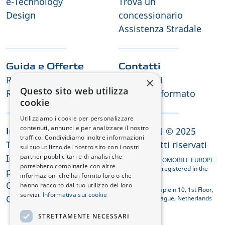
e-Technology
Trova un
Design
concessionario
Assistenza Stradale
Guida e Offerte
Contatti
Richiesta di Test Drive
Contattaci
×
Questo sito web utilizza
Richiesta offerta
Tienimi informato
cookie
Utilizziamo i cookie per personalizzare
contenuti, annunci e per analizzare il nostro
CHANGAN © 2025
Informazioni legali
traffico. Condividiamo inoltre informazioni
Termini e condizioni
Tutti i diritti riservati
sul tuo utilizzo del nostro sito con i nostri
Informativa sulla
partner pubblicitari e di analisi che
CHANGAN AUTOMOBILE EUROPE
potrebbero combinarle con altre
HOLDING B.V. (registered in the
privacy
informazioni che hai fornito loro o che
Netherlands)
Cookie
hanno raccolto dal tuo utilizzo dei loro
Koningin Julianaplein 10, 1st Floor,
servizi.
Informativa sui cookie
Conformità REACH
2595 AA The Hague, Netherlands
STRETTAMENTE NECESSARI