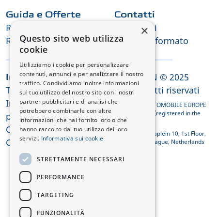
Guida e Offerte
Contatti
Richiesta di Test Drive
Contattaci
×
Questo sito web utilizza
Richiesta offerta
Tienimi informato
cookie
Utilizziamo i cookie per personalizzare
contenuti, annunci e per analizzare il nostro
CHANGAN © 2025
Informazioni legali
traffico. Condividiamo inoltre informazioni
Termini e condizioni
Tutti i diritti riservati
sul tuo utilizzo del nostro sito con i nostri
Informativa sulla
partner pubblicitari e di analisi che
CHANGAN AUTOMOBILE EUROPE
potrebbero combinarle con altre
HOLDING B.V. (registered in the
privacy
informazioni che hai fornito loro o che
Netherlands)
Cookie
hanno raccolto dal tuo utilizzo dei loro
Koningin Julianaplein 10, 1st Floor,
servizi.
Informativa sui cookie
Conformità REACH
2595 AA The Hague, Netherlands
STRETTAMENTE NECESSARI
PERFORMANCE
TARGETING
FUNZIONALITÀ