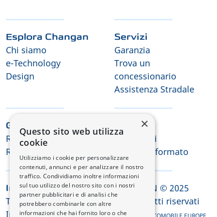
Esplora Changan
Servizi
Chi siamo
Garanzia
e-Technology
Trova un
Design
concessionario
Assistenza Stradale
×
Guida e Offerte
Contatti
Questo sito web utilizza
Richiesta di Test Drive
Contattaci
cookie
Richiesta offerta
Tienimi informato
Utilizziamo i cookie per personalizzare
contenuti, annunci e per analizzare il nostro
traffico. Condividiamo inoltre informazioni
sul tuo utilizzo del nostro sito con i nostri
CHANGAN © 2025
Informazioni legali
partner pubblicitari e di analisi che
Termini e condizioni
Tutti i diritti riservati
potrebbero combinarle con altre
Informativa sulla
informazioni che hai fornito loro o che
CHANGAN AUTOMOBILE EUROPE